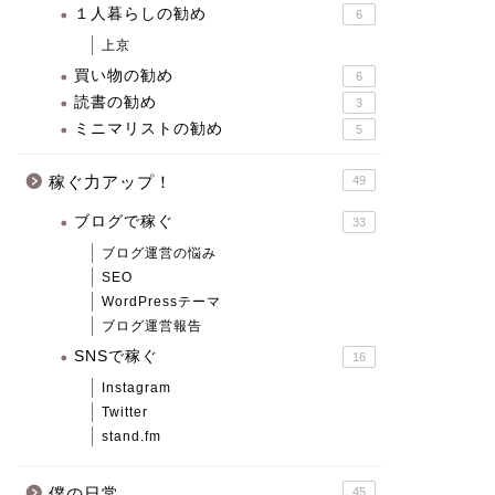
１人暮らしの勧め
6
上京
買い物の勧め
6
読書の勧め
3
ミニマリストの勧め
5
稼ぐ力アップ！
49
ブログで稼ぐ
33
ブログ運営の悩み
SEO
WordPressテーマ
ブログ運営報告
SNSで稼ぐ
16
Instagram
Twitter
stand.fm
僕の日常
45