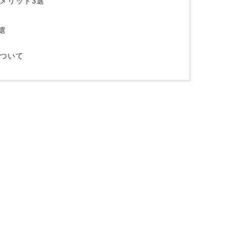
メリット3選
選
ついて