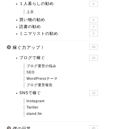
１人暮らしの勧め
6
上京
買い物の勧め
6
読書の勧め
3
ミニマリストの勧め
5
稼ぐ力アップ！
49
ブログで稼ぐ
33
ブログ運営の悩み
SEO
WordPressテーマ
ブログ運営報告
SNSで稼ぐ
16
Instagram
Twitter
stand.fm
僕の日常
45