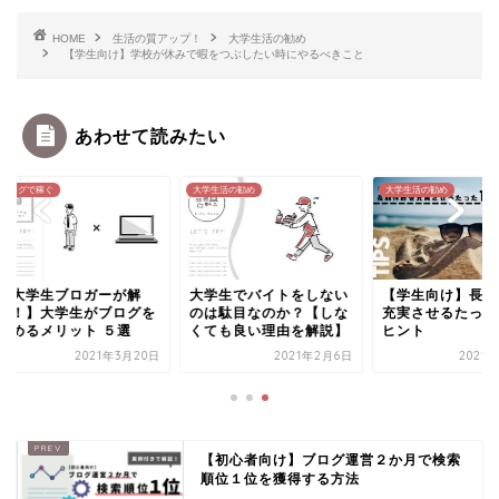
HOME
生活の質アップ！
大学生活の勧め
【学生向け】学校が休みで暇をつぶしたい時にやるべきこと
あわせて読みたい
グで稼ぐ
大学生活の勧め
大学生活の勧め
大学生ブロガーが解
大学生でバイトをしない
【学生向け】長期休
！】大学生がブログを
のは駄目なのか？【しな
充実させるたった１
めるメリット ５選
くても良い理由を解説】
ヒント
2021年3月20日
2021年2月6日
2021年2月
【初心者向け】ブログ運営２か月で検索
順位１位を獲得する方法