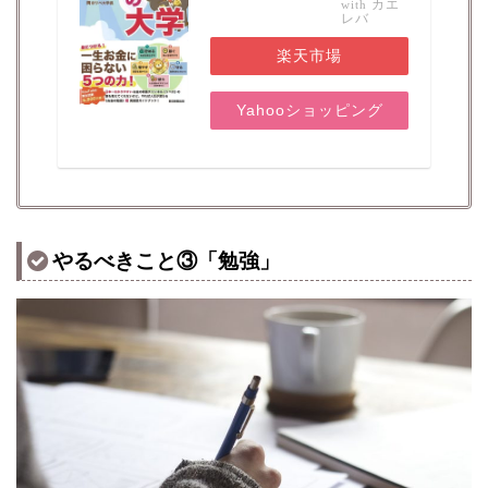
カエ
with
レバ
楽天市場
Yahooショッピング
やるべきこと③「勉強」