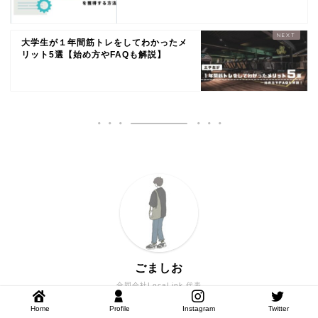
大学生が１年間筋トレをしてわかったメ
リット5選【始め方やFAQも解説】
ごましお
合同会社LocaLink 代表
都内Web企業にて2年間勤めたのち合同会社LocaLink設
Home
Profile
Instagram
Twitter