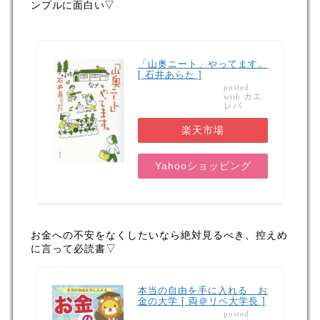
ンプルに面白い▽
「山奥ニート」やってます。
[ 石井あらた ]
posted
カエ
with
レバ
楽天市場
Yahooショッピング
お金への不安をなくしたいなら絶対見るべき、控えめ
に言って必読書▽
本当の自由を手に入れる お
金の大学 [ 両＠リベ大学長 ]
posted